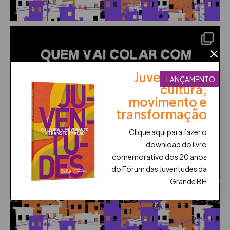
Juventudes:
LANÇAMENTO
cultura,
movimento e
transformação
Clique aqui para fazer o
download do livro
comemorativo dos 20 anos
do Fórum das Juventudes da
Grande BH