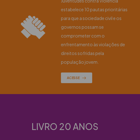
Juventudes contra Violência
estabelece 10 pautas prioritárias
para que a sociedade civil e os
governos possam se
comprometer com o
enfrentamento às violações de
direitos sofridas pela
população jovem.
ACESSE
LIVRO 20 ANOS