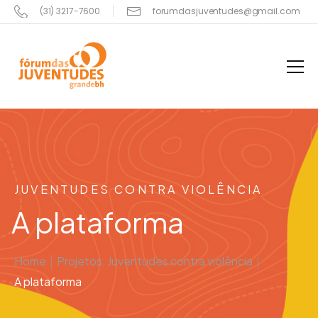
(31) 3217-7600
forumdasjuventudes@gmail.com
JUVENTUDES CONTRA VIOLÊNCIA
A plataforma
Home
|
Projetos
,
Juventudes contra violência
|
A plataforma