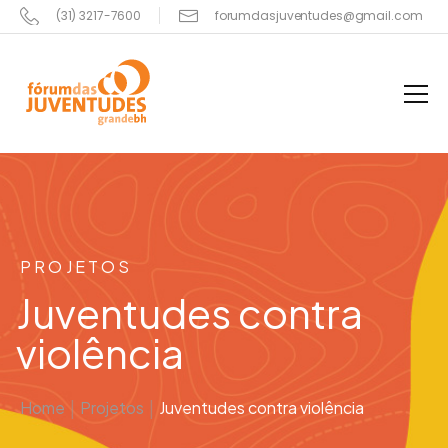
(31) 3217-7600
forumdasjuventudes@gmail.com
PROJETOS
Juventudes contra
violência
Home
|
Projetos
|
Juventudes contra violência