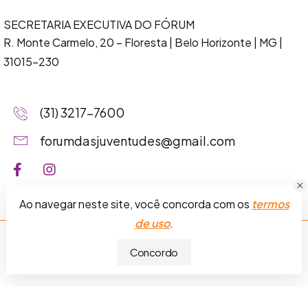
SECRETARIA EXECUTIVA DO FÓRUM
R. Monte Carmelo, 20 – Floresta
| Belo Horizonte | MG |
31015-230
(31) 3217-7600
forumdasjuventudes@gmail.com
Ao navegar neste site, você concorda com os
termos
de uso
.
Fórum das Juventudes da Grande BH © 2026.
Termos de
Concordo
uso
.