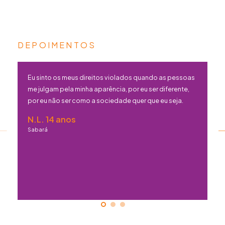
DEPOIMENTOS
Eu sinto os meus direitos violados quando as pessoas
me julgam pela minha aparência, por eu ser diferente,
por eu não ser como a sociedade quer que eu seja.
N.L. 14 anos
Sabará