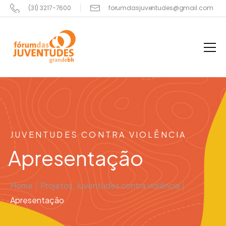
(31) 3217-7600
forumdasjuventudes@gmail.com
JUVENTUDES CONTRA VIOLÊNCIA
Apresentação
Home
|
Projetos
,
Juventudes contra violência
|
Apresentação