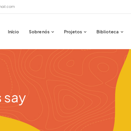
ail.com
Início
Sobre nós
Projetos
Biblioteca
 say