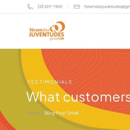
(31) 3217-7600
forumdasjuventudes@gm
TESTIMONIALS
What customers
Home
|
Blog Post Small