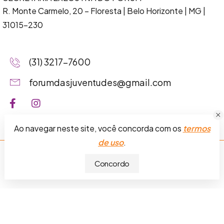
R. Monte Carmelo, 20 – Floresta
| Belo Horizonte | MG |
31015-230
(31) 3217-7600
forumdasjuventudes@gmail.com
Ao navegar neste site, você concorda com os
termos
de uso
.
Fórum das Juventudes da Grande BH © 2026.
Termos de
Concordo
uso
.