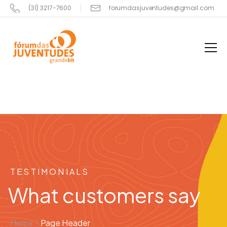
(31) 3217-7600
forumdasjuventudes@gmail.com
TESTIMONIALS
What customers say
Home
|
Page Header